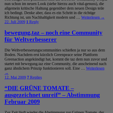
nun schon im neuen Look (siehe hierzu auch vital-genuss), die
allgemein kritische Haltung gegenüber dem neuen Design teile
ich bedingt. Denke aber, dass es ein Schritt in die richtige
Richtung ist, um Nachhaltigkeit modern und …
Weiterlesen
→
22. Juli 2009
1
Reply
bewegung.taz – noch eine Community
für Weltverbesserer
Die Weltverbesserungscommunities schießen ja nur so aus dem
Boden. Nachdem erst kürzlich Greenpeace seine Plattform
Greenaction angekündigt hat, kommt die taz dem nun zuvor und
startet mit bewegung.taz eine Community, die anscheinend nach
ganz ähnlichem Prinzip funktionieren soll. Eine …
Weiterlesen
→
12. Mai 2009
7
Replies
“DIE GRÜNE TOMATE –
ausgezeichnet unreif” – Abstimmung
Februar 2009
Zur Zeit läuft wieder die Abstimmung zur Grünen Tomate, der