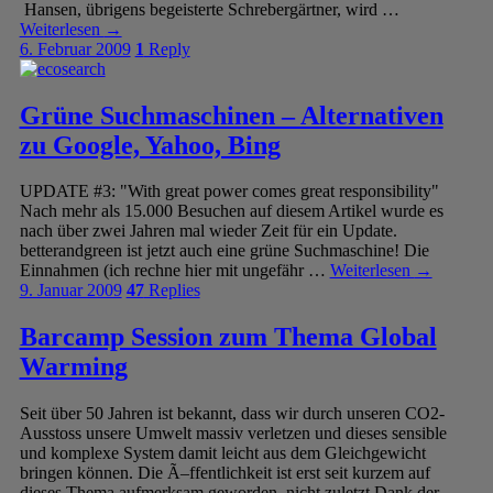
Hansen, übrigens begeisterte Schrebergärtner, wird …
Weiterlesen
→
6. Februar 2009
1
Reply
Grüne Suchmaschinen – Alternativen
zu Google, Yahoo, Bing
UPDATE #3: "With great power comes great responsibility"
Nach mehr als 15.000 Besuchen auf diesem Artikel wurde es
nach über zwei Jahren mal wieder Zeit für ein Update.
betterandgreen ist jetzt auch eine grüne Suchmaschine! Die
Einnahmen (ich rechne hier mit ungefähr …
Weiterlesen
→
9. Januar 2009
47
Replies
Barcamp Session zum Thema Global
Warming
Seit über 50 Jahren ist bekannt, dass wir durch unseren CO2-
Ausstoss unsere Umwelt massiv verletzen und dieses sensible
und komplexe System damit leicht aus dem Gleichgewicht
bringen können. Die Ã–ffentlichkeit ist erst seit kurzem auf
dieses Thema aufmerksam geworden, nicht zuletzt Dank der …