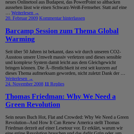
neues Onlinetool aus Budapest, das PowerPoint so altbacken
aussehen lässt wie einen Schwarz-Weiß-Fernseher. Statt auf eine
…
Weiterlesen
→
20. Februar 2009
Kommentar hinterlassen
Barcamp Session zum Thema Global
Warming
Seit über 50 Jahren ist bekannt, dass wir durch unseren CO2-
Ausstoss unsere Umwelt massiv verletzen und dieses sensible
und komplexe System damit leicht aus dem Gleichgewicht
bringen können. Die Ã–ffentlichkeit ist erst seit kurzem auf
dieses Thema aufmerksam geworden, nicht zuletzt Dank der …
Weiterlesen
→
24. November 2008
11
Replies
Thomas Friedman: Why We Need a
Green Revolution
Sein neues Buch Hot, Flat and Crowded: Why We Need a Green
Revolution--And How It Can Renew America stellt Thomas
Friedman derzeit auf einer Lesetour vor. Er erklärt, warum wir
eine grüne Revolution brauchen und das dafür Grün oder, um