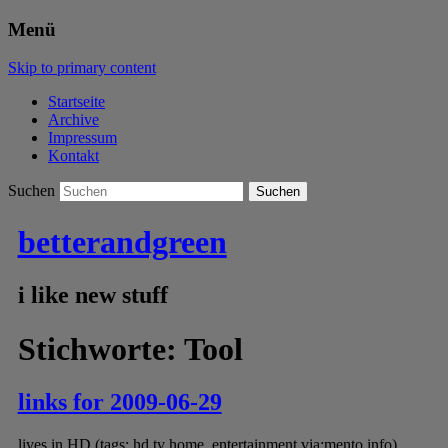
Menü
Skip to primary content
Startseite
Archive
Impressum
Kontakt
Suchen
betterandgreen
i like new stuff
Stichworte:
Tool
links for 2009-06-29
lives in HD (tags: hd tv home_entertainment via:mento.info)