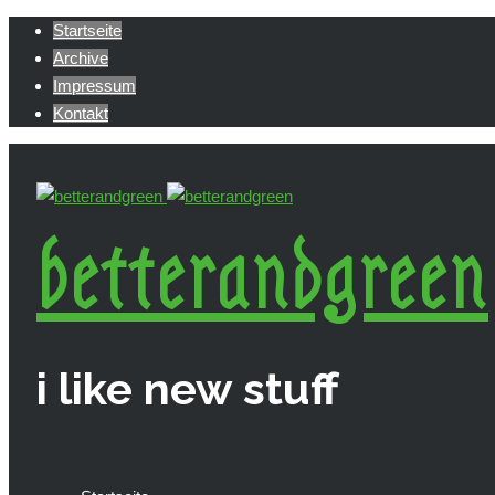
Startseite
Archive
Impressum
Kontakt
betterandgreen
i like new stuff