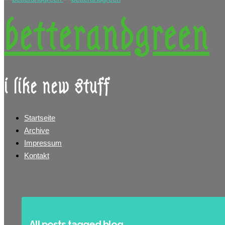
betterandgreen
i like new stuff
Startseite
Archive
Impressum
Kontakt
All posts tagged blog