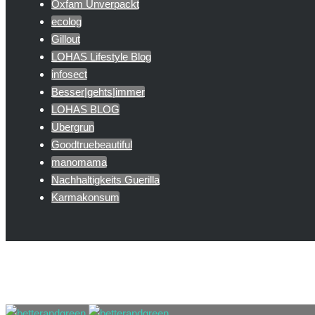
Oxfam Unverpackt
ecolog
Gillout
LOHAS Lifestyle Blog
infosect
Besser|gehts|immer
LOHAS BLOG
Ubergrun
Goodtruebeautiful
manomama
Nachhaltigkeits Guerilla
Karmakonsum