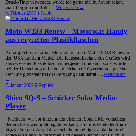
Druck-Tinte verwendet, würde ich gerne mal in Action sehen.
via Ubergrun und Lilli …
Weiterlesen
→
4. Februar 2009
1
Reply
Moto W233 Renew – Motorolas Handy
aus recycelten Plastikflaschen
Anfang Februar kommt Motorola mit dem Moto W233 Renew in
den USA auf dem Markt. Die Kunststoffschale des Gerätes wird
aus recycelten Plastikflaschen hergestellt und auch sonst wurde
bei der Herstellung auf einen niedrigen CO2-Verbrauch geachtet.
Der Energiebedarf bei der Fertigung liegt damit …
Weiterlesen
→
7. Januar 2009
5
Replies
Shiro SQ-S – Schicker Solar Media-
Player
Nachdem wir vor kurzem den eMotion Solar PMP vorstellten,
der noch ein wenig klobig daher kam, läuft uns heute der Shiro
SQ-S über den Weg. Dieser scheint um einiges schlanker und
schicker zu sein, so dass man sich dieses Gadget wohl auch in