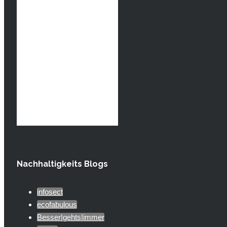
Nachhaltigkeits Blogs
infosect
ecofabulous
Besser|gehts|immer