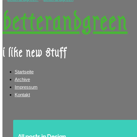
betterandgreen
i like new stuff
Startseite
Archive
Impressum
Kontakt
All posts in Design