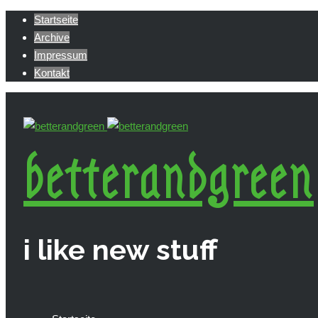
Startseite
Archive
Impressum
Kontakt
betterandgreen
i like new stuff