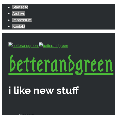
Startseite
Archive
Impressum
Kontakt
betterandgreen
i like new stuff