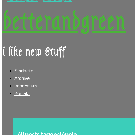
betterandgreen
i like new stuff
Startseite
Archive
Impressum
Kontakt
All posts tagged Apple