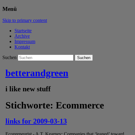
Menü
Skip to primary content
Startseite
Archive
Impressum
Kontakt
Suchen
betterandgreen
i like new stuff
Stichworte:
Ecommerce
links for 2009-03-13
Ecopreneurist - A.T. Kearney: Companies that ‘leaned’ toward