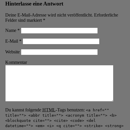
Hinterlasse eine Antwort
Deine E-Mail-Adresse wird nicht veröffentlicht. Erforderliche
Felder sind markiert
*
Name
*
E-Mail
*
Website
Kommentar
Du kannst folgende
HTML
-Tags benutzen:
<a href=""
title=""> <abbr title=""> <acronym title=""> <b>
<blockquote cite=""> <cite> <code> <del
datetime=""> <em> <i> <q cite=""> <strike> <strong>