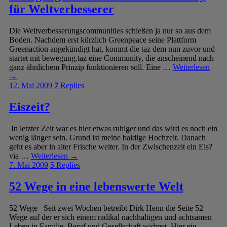
für Weltverbesserer
Die Weltverbesserungscommunities schießen ja nur so aus dem
Boden. Nachdem erst kürzlich Greenpeace seine Plattform
Greenaction angekündigt hat, kommt die taz dem nun zuvor und
startet mit bewegung.taz eine Community, die anscheinend nach
ganz ähnlichem Prinzip funktionieren soll. Eine …
Weiterlesen
→
12. Mai 2009
7
Replies
Eiszeit?
In letzter Zeit war es hier etwas ruhiger und das wird es noch ein
wenig länger sein. Grund ist meine baldige Hochzeit. Danach
geht es aber in alter Frische weiter. In der Zwischenzeit ein Eis?
via …
Weiterlesen
→
7. Mai 2009
5
Replies
52 Wege in eine lebenswerte Welt
52 Wege Seit zwei Wochen betreibt Dirk Henn die Seite 52
Wege auf der er sich einem radikal nachhaltigen und achtsamen
Leben in Familie, Beruf und Gesellschaft widmet. Hier ein