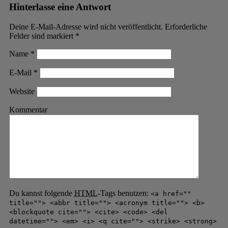
Hinterlasse eine Antwort
Deine E-Mail-Adresse wird nicht veröffentlicht. Erforderliche
Felder sind markiert
*
Name
*
E-Mail
*
Website
Kommentar
Du kannst folgende
HTML
-Tags benutzen:
<a href=""
title=""> <abbr title=""> <acronym title=""> <b>
<blockquote cite=""> <cite> <code> <del
datetime=""> <em> <i> <q cite=""> <strike> <strong>