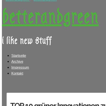
betterandgreen
i like new stuff
Startseite
Archive
Impressum
Kontakt
TOP 10 grüner Innovationen 