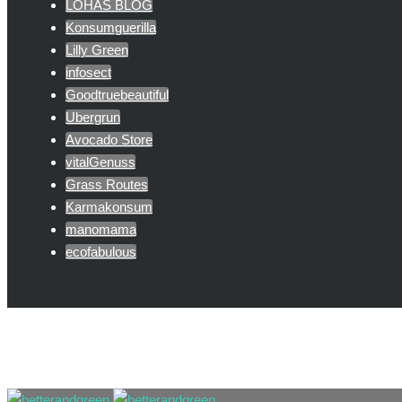
LOHAS BLOG
Konsumguerilla
Lilly Green
infosect
Goodtruebeautiful
Ubergrun
Avocado Store
vitalGenuss
Grass Routes
Karmakonsum
manomama
ecofabulous