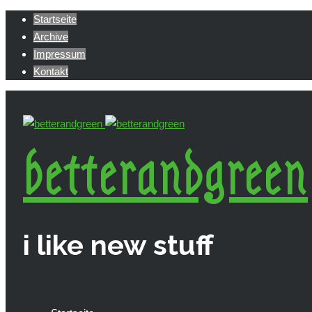
Startseite
Archive
Impressum
Kontakt
betterandgreen
i like new stuff