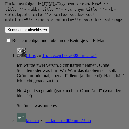
Du kannst folgende
HTML
-Tags benutzen:
<a href=""
title=""> <abbr title=""> <acronym title=""> <b>
<blockquote cite=""> <cite> <code> <del
datetime=""> <em> <i> <q cite=""> <strike> <strong>
Benachrichtige mich über neue Beiträge via E-Mail.
Chris
zu
16. Dezember 2008 um 21:24
Ich würde zwei versch. Schriftarten nehmen. Ohne
Schatten oder was fürn WirrWarr das da oben sein soll.
Grün nur minimal, aber auffallend (aufhellend). Hach, hätt’
ich nicht gerade zu tun…
Nr. 4 geht so gerade (ganz rechts). Ohne “and” (woanders
hin…!?)
Schön ist was anderes.
kosmar
zu
1. Januar 2009 um 23:55