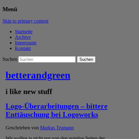
Menü
Skip to primary content
Startseite
Archive
Impressum
Kontakt
Suchen
betterandgreen
i like new stuff
Logo-Überarbeitungen – bittere
Enttäuschung bei Logoworks
Geschrieben von
Markus Trumann
Wir wollen ja nicht nur von den poistive Seiten der