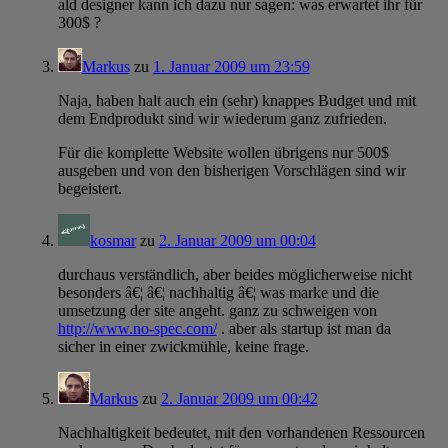
ald designer kann ich dazu nur sagen: was erwartet ihr für
300$ ?
Markus
zu
1. Januar 2009 um 23:59
Naja, haben halt auch ein (sehr) knappes Budget und mit
dem Endprodukt sind wir wiederum ganz zufrieden.
Für die komplette Website wollen übrigens nur 500$
ausgeben und von den bisherigen Vorschlägen sind wir
begeistert.
kosmar
zu
2. Januar 2009 um 00:04
durchaus verständlich, aber beides möglicherweise nicht
besonders â€¦ â€¦ nachhaltig â€¦ was marke und die
umsetzung der site angeht. ganz zu schweigen von
http://www.no-spec.com/
. aber als startup ist man da
sicher in einer zwickmühle, keine frage.
Markus
zu
2. Januar 2009 um 00:42
Nachhaltigkeit bedeutet, mit den vorhandenen Ressourcen