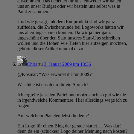
auskommen. Das bedeutet für uns, entweder wir halten
uns an unser Budget oder wir basteln uns selbst was in
Paint zusammen.
Und wie gesagt, mit dem Endprodukt sind wir ganz
zufrieden, die Zwischenrunde bei Logoworks hätten wir
uns allerdings sparen können. Da wir ja hier ganz
ungeschönt über den Start unseres Start-Ups schreiben
wollen und die Höhen wie Tiefen hier aufzeigen möchten,
gehörte dieser Artikel nunmal dazu.
Chris
zu
3. Januar 2009 um 13:36
@Kosmar: “Was erwartet ihr für 300$?”
Was bitte ist das denn für ein Spruch?
Ich ergreife ja selten Partei und motze auch so gut wie nie
in irgendwelche Kommentare. Hier allerdings wage ich zu
fragen:
Auf welchem Planeten lebst du denn?
Ein Logo für einen Blog der gerade startet…. Was darf
denn da ein (schickes) Logo deiner Meinung nach kosten?