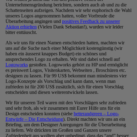
Unternehmensgründung berichten, sondern auch ab und zu die
Schattenseiten aufzeigen. Nachdem wir sehr euphorisch die Wahl
unseres Logos angenommen hatten, voller Vorfreude die
Überarbeitung angingen und
positives Feedback zu unserer
Aktion erhielten
(Vielen Dank Sebastian!), wurden wir leider
bitter enttäuscht.
Als wir uns für einen Namen entschieden hatten, machten wir
uns auf die Suche nach einer Möglichkeit kostengünstig (wir
haben ein äusserst knappes Budget) ein schönes und
ansprechendes Logo zu erhalten. Wir sind dabei schnell auf
Logoworks
gestoßen. Logoworks gehört zu HP und ermöglicht
es preiswert Logos, Visitenkarten, Webseiten , Broschüren etc.
designen zu lassen. Für 99 US$ bekommt man mindestens vier
Logo-Konzepte als Vorschlag und kann dann, wenn man
zufrieden ist für 200 US$ zusätzlich, sich für einen Vorschlag
entscheiden und diesen weiterentwickeln lassen.
Wir für unseren Teil waren mit den Vorschlägen sehr zufrieden
und sehr froh, als wir zusammen mit Eurer Hilfe uns für ein
Design entscheiden konnten (siehe
betterandgreen – Logo-
Entwürfe – Die Entscheidung
). Direkt machten wir uns an ein
Briefing, um dem Designer Anregungen für die Überarbeitung
zu liefern. Wir drückten im Großen und Ganzen unsere
Zufriedenheit aus wollten aber unbedingt, dass das “and” besser