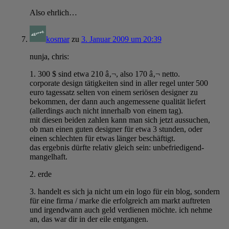
Also ehrlich…
kosmar
zu
3. Januar 2009 um 20:39
nunja, chris:
1. 300 $ sind etwa 210 â‚¬, also 170 â‚¬ netto.
corporate design tätigkeiten sind in aller regel unter 500
euro tagessatz selten von einem seriösen designer zu
bekommen, der dann auch angemessene qualität liefert
(allerdings auch nicht innerhalb von einem tag).
mit diesen beiden zahlen kann man sich jetzt aussuchen,
ob man einen guten designer für etwa 3 stunden, oder
einen schlechten für etwas länger beschäftigt.
das ergebnis dürfte relativ gleich sein: unbefriedigend-
mangelhaft.
2. erde
3. handelt es sich ja nicht um ein logo für ein blog, sondern
für eine firma / marke die erfolgreich am markt auftreten
und irgendwann auch geld verdienen möchte. ich nehme
an, das war dir in der eile entgangen.