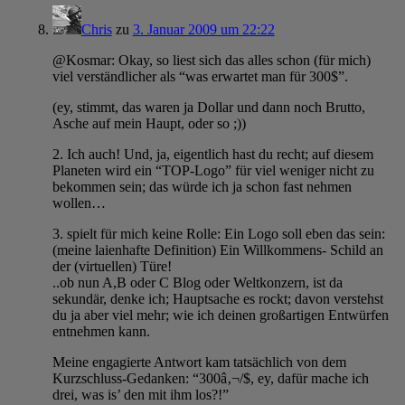
Chris
zu
3. Januar 2009 um 22:22
@Kosmar: Okay, so liest sich das alles schon (für mich)
viel verständlicher als “was erwartet man für 300$”.
(ey, stimmt, das waren ja Dollar und dann noch Brutto,
Asche auf mein Haupt, oder so ;))
2. Ich auch! Und, ja, eigentlich hast du recht; auf diesem
Planeten wird ein “TOP-Logo” für viel weniger nicht zu
bekommen sein; das würde ich ja schon fast nehmen
wollen…
3. spielt für mich keine Rolle: Ein Logo soll eben das sein:
(meine laienhafte Definition) Ein Willkommens- Schild an
der (virtuellen) Türe!
..ob nun A,B oder C Blog oder Weltkonzern, ist da
sekundär, denke ich; Hauptsache es rockt; davon verstehst
du ja aber viel mehr; wie ich deinen großartigen Entwürfen
entnehmen kann.
Meine engagierte Antwort kam tatsächlich von dem
Kurzschluss-Gedanken: “300â‚¬/$, ey, dafür mache ich
drei, was is’ den mit ihm los?!”