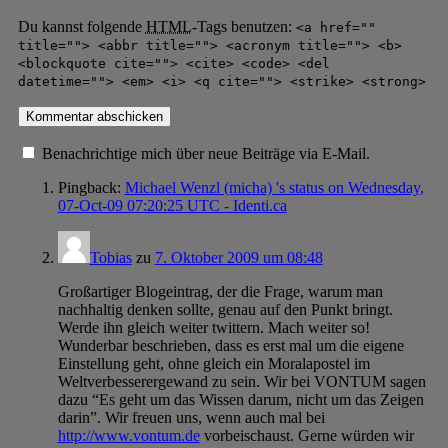
Du kannst folgende
HTML
-Tags benutzen:
<a href=""
title=""> <abbr title=""> <acronym title=""> <b>
<blockquote cite=""> <cite> <code> <del
datetime=""> <em> <i> <q cite=""> <strike> <strong>
Benachrichtige mich über neue Beiträge via E-Mail.
Pingback:
Michael Wenzl (micha) 's status on Wednesday,
07-Oct-09 07:20:25 UTC - Identi.ca
Tobias
zu
7. Oktober 2009 um 08:48
Großartiger Blogeintrag, der die Frage, warum man
nachhaltig denken sollte, genau auf den Punkt bringt.
Werde ihn gleich weiter twittern. Mach weiter so!
Wunderbar beschrieben, dass es erst mal um die eigene
Einstellung geht, ohne gleich ein Moralapostel im
Weltverbesserergewand zu sein. Wir bei VONTUM sagen
dazu “Es geht um das Wissen darum, nicht um das Zeigen
darin”. Wir freuen uns, wenn auch mal bei
http://www.vontum.de
vorbeischaust. Gerne würden wir