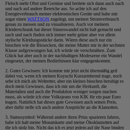
Fleisch mehr Obst und Gemüse und breitete sich dann auch nach
und nach auf andere Bereiche aus. So achte ich auf den
Energieverbrauch meiner elektronischen Geräte und habe mir
sogar einen
WATTSON
zugelegt, um meinen Stromverbrauch
genau zu messen und zu visualisieren. Auch vor meinem
Kleiderschrank hat dieser Sinneswandel nicht halt gemacht und
nach und nach finden sich immer mehr grüne aber vor allem
stylische Kleidungsstücke darin. Wären diese auch nur ein
bisschen wie die Biosocken, die meine Mutter mir in der sechsten
Klasse aufgezwungen hat, ich würde sie verschmähen. Zum
Glück hat aber auch in der nachhaltigen Modeszene ein Wandel
eingesetzt, der meinen Bedürfnissen klar entgegenkommt.
2. Gutes Gewissen: Ich komme mir jetzt nicht übermäßig geil
dabei vor, wenn ich meinen Kuyuchi Kurzarmhemd trage, noch
sehe ich mich als Weltretter, aber ein kleines bisschen beruhigt es
doch mein Gewissen, dass ich mir um die Herkunft, die
Materialien und auch die Produktion weniger sorgen machen
muss, als würde ich eine Volksjeans von KIK für ein paar Euro
tragen. Natürlich hat dieses gute Gewissen auch seinen Preis,
aber dafür stelle ich auch andere Ansprüche an die Klamotten.
3. Statussymbol: Während andere ihren Prius spazieren fahren,
habe ich halt meine Monatskarte und meine Ökoklamotten auf
die ich stolz bin. Nicht das ich es jetzt jedem auf die Nase binden