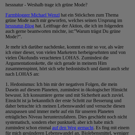
hessnatur - Weshalb trage ich grüne Mode?
Farmblogger Michael Wenzl
hat ein Stöckchen zum Thema
grüne Mode nach mir geworfen, welches seinen Ursprung im
hessnatur-Blog
hat. Leitfrage der Aktion, die ich im folgenden
auch gerne beantworten möchte, ist:”Warum trägst Du grüne
Mode?”.
Je mehr ich darüber nachdenke, kommt es mir so vor, als wäre
ich einer dieser, von vielen Marketern herbeigesehnten und von
vielen Ökofundis verachteten LOHAS. Zumindest die
Argumentationskette, die sich gerade in meinem Hirn
zusammenspinnt, hört sich sehr hedonistisch und damit auch sehr
nach LOHAS an:
1. Hedonismus: Ich bin mir der negativen Folgen, die mein
Dasein auf diesem Planeten, zumindest in ökologischer Hinsicht
bewusst. Ich konsumiere gerne und mit Sicherheit auch zuviel.
Einsicht ist ja bekanntlich der erste Schritt zur Besserung und
daher betrachte ich meinen Lebenswandel und versuche diesen
anzupassen und immer mehr auf ein für unseren Planeten
erträgliches Niveau herunterzufahren. Dies geschieht noch nicht
systematisch, sondern eher punktuell, aber ich habe mich
zumindest schon einmal
auf den Weg gemacht
. Es fing mit einem
für mich gesünderen Lebenswandel an, Biolebensmittel, weniger