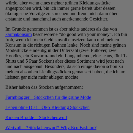
würde, aber wenn eines meiner grünen Kleidungsstücke
angesprochen wird, bin ich immer gerne bereit über dessen
ökologische Vorzüge zu sprechen und freue mich dann über
erstaunte und manchmal auch anerkennende Gesichter.
Im Grunde genommen ist es aber nichts anderes als das von
karmakonsum
beschworene “do good with your money”. Ich bin
froh, wenn ich mein Geld sinvoll einsetzen kann und meinen
Konsum in die richtigen Bahnen lenke. Noch sind meine grünen
Modestücke eindeutig in der Unterzahl (zwei Pullover, zwei
Hoodies, ein Kurzarm- und ein Langamhemd, eine Jeans, fünf T-
Shirts und 5 Paar Socken) aber dieses Sortiment wird jetzt nach
und nach ausgebaut. Besonders, da sich einige davon schon zu
meinen absoulten Lieblingsstücken gemausert haben, die ich am
liebsten gar nicht mehr ablegen möchte.
Bisher haben das Stöcken aufgenommen:
Farmblogger – Stöckchen für die grüne Mode
Leben ohne Diät – Öko-Kleidung Stöckchen
Kirsten Brodde – Stöckchenwurf
Wertvoll – *Stöckchenwurf* Why Eco Fashion?