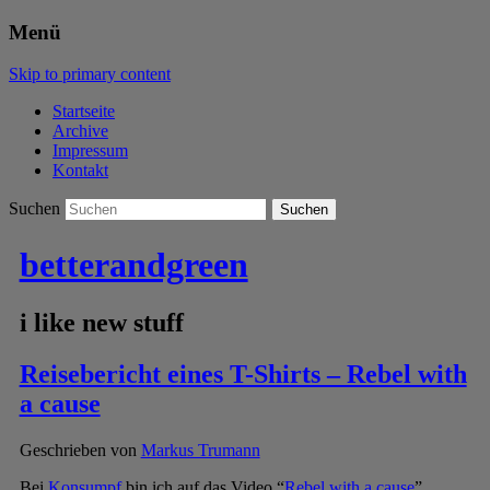
Menü
Skip to primary content
Startseite
Archive
Impressum
Kontakt
Suchen
betterandgreen
i like new stuff
Reisebericht eines T-Shirts – Rebel with
a cause
Geschrieben von
Markus Trumann
Bei
Konsumpf
bin ich auf das Video “
Rebel with a cause
”