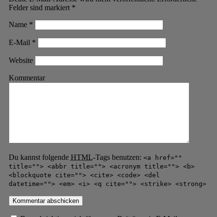
Felder sind markiert
*
Name
*
E-Mail
*
Website
Kommentar
Du kannst folgende
HTML
-Tags benutzen:
<a href=""
title=""> <abbr title=""> <acronym title=""> <b>
<blockquote cite=""> <cite> <code> <del
datetime=""> <em> <i> <q cite=""> <strike> <strong>