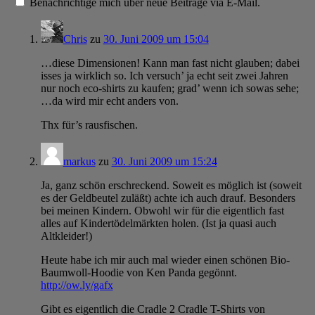
Benachrichtige mich über neue Beiträge via E-Mail.
Chris
zu
30. Juni 2009 um 15:04
…diese Dimensionen! Kann man fast nicht glauben; dabei
isses ja wirklich so. Ich versuch’ ja echt seit zwei Jahren
nur noch eco-shirts zu kaufen; grad’ wenn ich sowas sehe;
…da wird mir echt anders von.
Thx für’s rausfischen.
markus
zu
30. Juni 2009 um 15:24
Ja, ganz schön erschreckend. Soweit es möglich ist (soweit
es der Geldbeutel zuläßt) achte ich auch drauf. Besonders
bei meinen Kindern. Obwohl wir für die eigentlich fast
alles auf Kindertödelmärkten holen. (Ist ja quasi auch
Altkleider!)
Heute habe ich mir auch mal wieder einen schönen Bio-
Baumwoll-Hoodie von Ken Panda gegönnt.
http://ow.ly/gafx
Gibt es eigentlich die Cradle 2 Cradle T-Shirts von