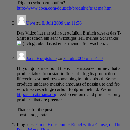
Trigema schon zu kaufen?
http://www.epea.com/deutsch/produkte/trigema.htm
Uwe
zu
8. Juli 2009 um 11:56
Das Video hat mir sehr gut gefallen.Ehrlich gesagt das T-
Shirt ist schon ein sehr wichtiges Teil meines Schrankes
Ich glaube das ist einer meinen Schwächen…
Joost Hoogstrate
zu
8. Juli 2009 um 14:17
Hi you got a nice point there. The massive journey that a
product takes from start to finish during its production
lifecycle is sometimes something to think about. Some
products undergo massive amounts of passing to and fro
which leaves a huge carbon footprint behind. We in
http://climatarians.org
need to endorse and purchase only
products that are greener.
Thanks for the post.
Joost Hoogstrate
Pingback:
GreenHubs.com » Rebel with a Cause, or The
Dead Man’s Shirt