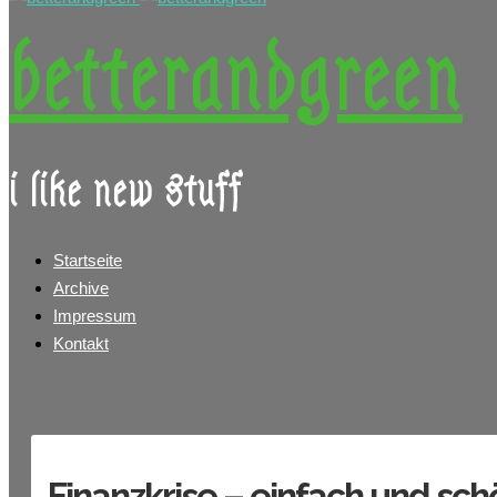
betterandgreen
i like new stuff
Startseite
Archive
Impressum
Kontakt
Finanzkrise – einfach und sch