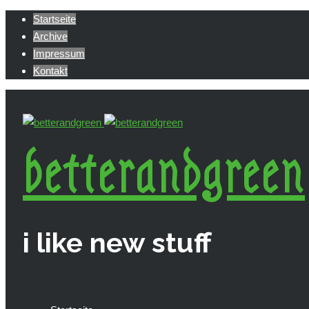
Startseite
Archive
Impressum
Kontakt
betterandgreen
i like new stuff