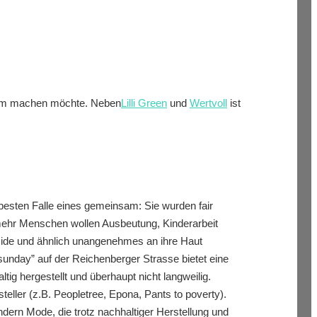
ksam machen möchte. Neben
Lilli Green
und
Wertvoll
ist
besten Falle eines gemeinsam: Sie wurden fair
 mehr Menschen wollen Ausbeutung, Kinderarbeit
zide und ähnlich unangenehmes an ihre Haut
 sunday” auf der Reichenberger Strasse bietet eine
ig hergestellt und überhaupt nicht langweilig.
eller (z.B. Peopletree, Epona, Pants to poverty).
ondern Mode, die trotz nachhaltiger Herstellung und