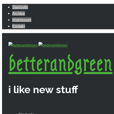
Startseite
Archive
Impressum
Kontakt
betterandgreen
i like new stuff