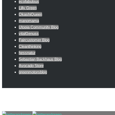
ecofabulous
Lilly Green
OkashiQueen
manomama
Utopia Community Blog
vitalGenuss
Faircustomer Blog
Cleanthinking
hessnatur
Sebastian Backhaus Blog
Avocado Store
greenmotorsblog