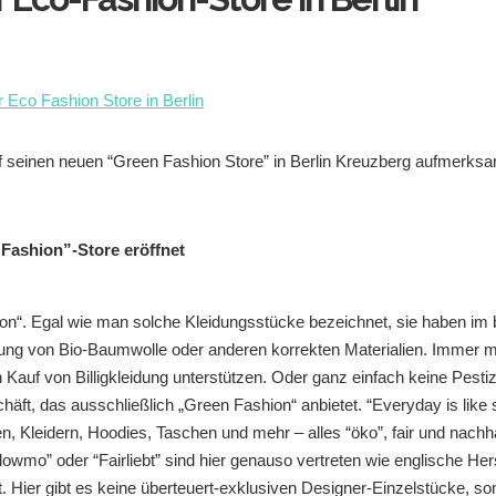
auf seinen neuen “Green Fashion Store” in Berlin Kreuzberg aufmer
 Fashion”-Store eröffnet
n“. Egal wie man solche Kleidungsstücke bezeichnet, sie haben im 
ndung von Bio-Baumwolle oder anderen korrekten Materialien. Immer
auf von Billigkleidung unterstützen. Oder ganz einfach keine Pesti
chäft, das ausschließlich „Green Fashion“ anbietet. “Everyday is like
leidern, Hoodies, Taschen und mehr – alles “öko”, fair und nachhalt
mo” oder “Fairliebt” sind hier genauso vertreten wie englische Herst
st. Hier gibt es keine überteuert-exklusiven Designer-Einzelstücke, s