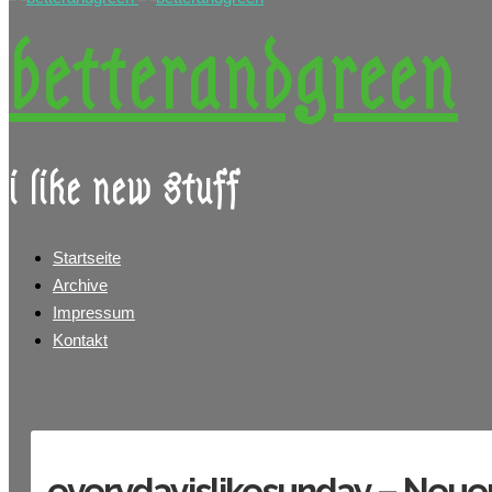
betterandgreen
i like new stuff
Startseite
Archive
Impressum
Kontakt
everydayislikesunday – Neuer 